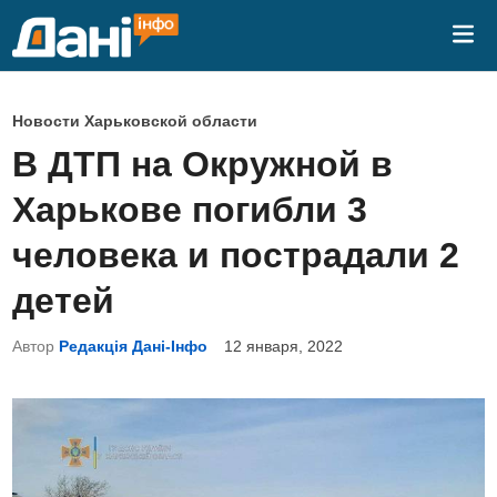
Перейти
Гла
к
ме
содержимому
О
Новости Харьковской области
п
В ДТП на Окружной в
у
Харькове погибли 3
б
л
человека и пострадали 2
и
детей
к
о
Автор
Редакція Дані-Інфо
12 января, 2022
в
а
н
о
в