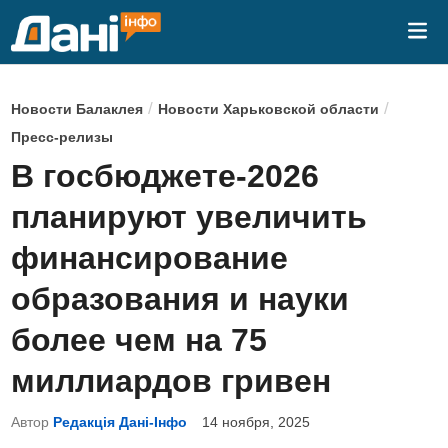
Перейти
Гла
к
ме
содержимому
О
/
/
Новости Балаклея
Новости Харьковской области
п
Пресс-релизы
у
В госбюджете-2026
б
планируют увеличить
л
и
финансирование
к
образования и науки
о
в
более чем на 75
а
миллиардов гривен
н
о
Автор
Редакція Дані-Інфо
14 ноября, 2025
в