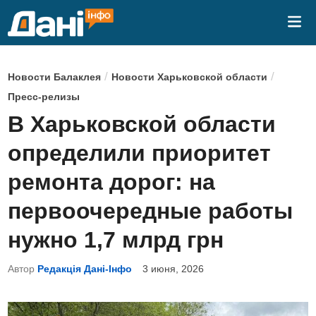
Перейти
Гла
к
ме
содержимому
О
/
/
Новости Балаклея
Новости Харьковской области
п
Пресс-релизы
у
В Харьковской области
б
определили приоритет
л
и
ремонта дорог: на
к
первоочередные работы
о
в
нужно 1,7 млрд грн
а
Автор
Редакція Дані-Інфо
3 июня, 2026
н
о
в