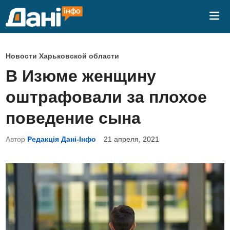
Перейти
Гла
к
ме
содержимому
О
Новости Харьковской области
п
В Изюме женщину
у
оштрафовали за плохое
б
л
поведение сына
и
Автор
Редакція Дані-Інфо
21 апреля, 2021
к
о
в
а
н
о
в