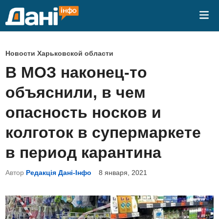
Перейти
Гла
к
ме
содержимому
О
Новости Харьковской области
п
В МОЗ наконец-то
у
объяснили, в чем
б
л
опасность носков и
и
колготок в супермаркете
к
о
в период карантина
в
Автор
Редакція Дані-Інфо
8 января, 2021
а
н
о
в