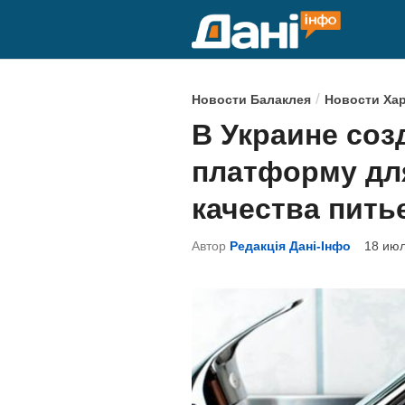
Перейти
к
содержимому
О
/
Новости Балаклея
Новости Ха
п
В Украине соз
у
платформу дл
б
л
качества пит
и
Автор
Редакція Дані-Інфо
18 июл
к
о
в
а
н
о
в