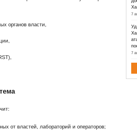
до
Ха
7 а
ых органов власти,
Уд
Ха
ат
ции,
по
7 а
RST),
стема
чит:
ных от властей, лабораторий и операторов;