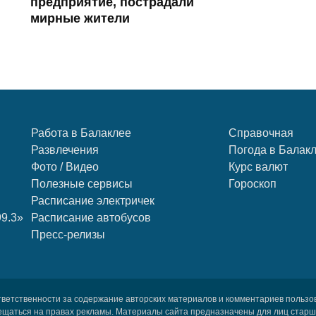
предприятие, пострадали
мирные жители
Работа в Балаклее
Справочная
Развлечения
Погода в Балак
Фото / Видео
Курс валют
Полезные сервисы
Гороскоп
Расписание электричек
99.3»
Расписание автобусов
Пресс-релизы
тветственности за содержание авторских материалов и комментариев пользо
ещаться на правах рекламы. Материалы сайта предназначены для лиц старше