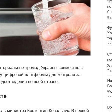
"У
по
бо
8 а
Фу
Ха
ту
7 а
Ст
по
уд
иториальных громад Украины совместно с
7 а
у цифровой платформы для контроля за
На
одоотведения по всей стране.
Ба
чу
кте
7 а
Во
ель министра Костянтин Ковальчук. В первой