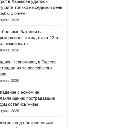
тро" в Харькове удалось
тушить только на седьмой день
рьбы с огнем
вгуста, 2026
тбольные баталии на
рьковщине: что ждать от 13-го
ра чемпионата
вгуста, 2026
адион Черноморец в Одессе
страдал из-за российского
ара
вгуста, 2026
падение с ножом на
лаклейщине: пострадавшие
дом остались живы
вгуста, 2026
дитель под обстрелом сам