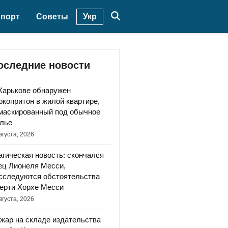
Укр
порт
Советы
оследние новости
Харькове обнаружен
ркопритон в жилой квартире,
маскированный под обычное
лье
вгуста, 2026
агическая новость: скончался
ец Лионеля Месси,
сследуются обстоятельства
ерти Хорхе Месси
вгуста, 2026
жар на складе издательства