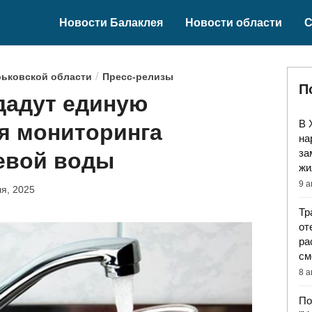
Новости Балаклея
Новости области
С
/
рьковской области
Пресс-релизы
П
дадут единую
В 
я мониторинга
на
за
ьевой воды
жи
9 а
я, 2025
Тр
от
ра
см
8 а
По