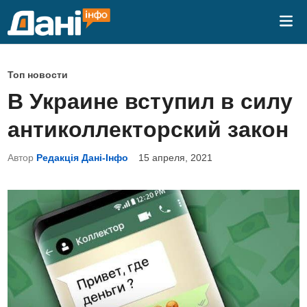
Перейти
Гла
к
ме
содержимому
О
Топ новости
п
В Украине вступил в силу
у
антиколлекторский закон
б
л
Автор
Редакція Дані-Інфо
15 апреля, 2021
и
к
о
в
а
н
о
в