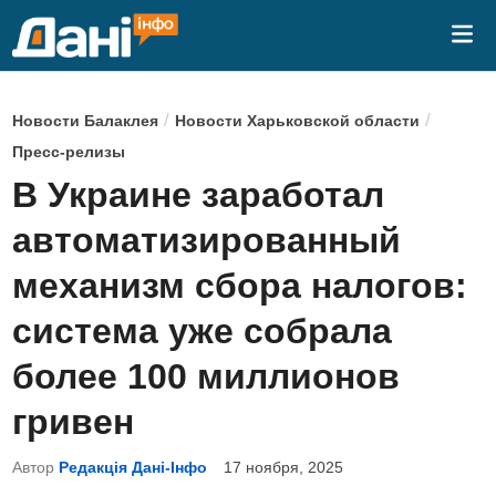
Перейти
Гла
к
ме
содержимому
О
/
/
Новости Балаклея
Новости Харьковской области
п
Пресс-релизы
у
В Украине заработал
б
автоматизированный
л
и
механизм сбора налогов:
к
система уже собрала
о
в
более 100 миллионов
а
гривен
н
о
Автор
Редакція Дані-Інфо
17 ноября, 2025
в