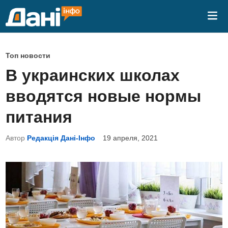
Перейти
Гла
к
ме
содержимому
О
Топ новости
п
В украинских школах
у
вводятся новые нормы
б
л
питания
и
Автор
Редакція Дані-Інфо
19 апреля, 2021
к
о
в
а
н
о
в