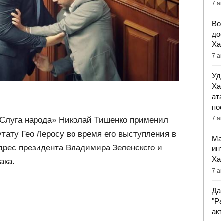
7 а
Во
до
Ха
7 а
Уд
Ха
ат
по
7 а
Слуга народа» Николай Тищенко применил
тату Гео Леросу во время его выступления в
Ма
адрес президента Владимира Зеленского и
ин
Ха
ака.
7 а
Да
"Р
ак