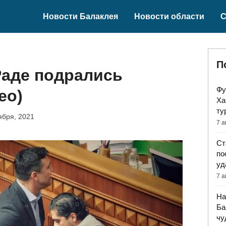
Новости Балаклея
Новости области
С
П
Раде подрались
Фу
ео)
Ха
ту
ября, 2021
7 а
Ст
по
уд
7 а
На
Ба
чу