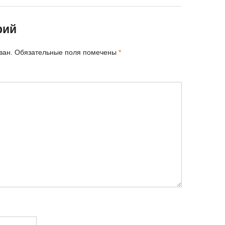
рий
ван.
Обязательные поля помечены
*