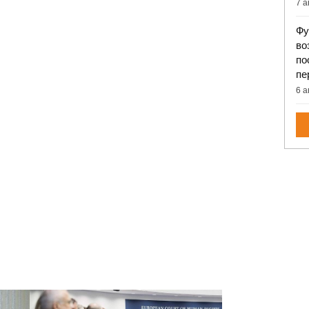
7 а
Фу
во
по
пе
6 а