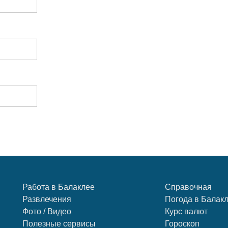
Работа в Балаклее
Справочная
Развлечения
Погода в Балак
Фото / Видео
Курс валют
Полезные сервисы
Гороскоп