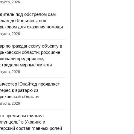
вгуста, 2026
дитель под обстрелом сам
ехал до больницы под
рьковом для оказания помощи
вгуста, 2026
ар по гражданскому объекту в
рьковской области: россияне
аковали предприятие,
страдали мирные жители
вгуста, 2026
нчестер Юнайтед проявляет
терес к вратарю из
рьковской области
вгуста, 2026
та премьеры фильма
апунцель" в Украине и
терский состав главных ролей