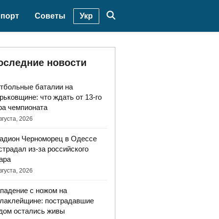
Укр
порт
Советы
оследние новости
тбольные баталии на
рьковщине: что ждать от 13-го
ра чемпионата
вгуста, 2026
адион Черноморец в Одессе
страдал из-за российского
ара
вгуста, 2026
падение с ножом на
лаклейщине: пострадавшие
дом остались живы