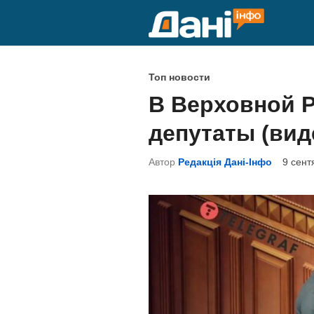
Перейти
к
содержимому
О
Топ новости
п
В Верховной 
у
депутаты (вид
б
л
Автор
Редакція Дані-Інфо
9 сент
и
к
о
в
а
н
о
в