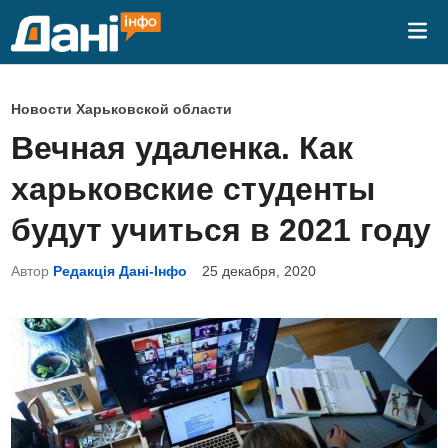
Перейти
Гла
к
ме
содержимому
О
Новости Харьковской области
п
Вечная удаленка. Как
у
харьковские студенты
б
л
будут учиться в 2021 году
и
Автор
Редакція Дані-Інфо
25 декабря, 2020
к
о
в
а
н
о
в