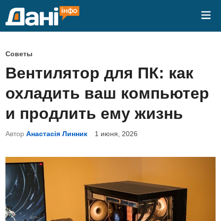
Перейти
Гла
к
ме
содержимому
О
Советы
п
Вентилятор для ПК: как
у
охладить ваш компьютер
б
л
и продлить ему жизнь
и
Автор
Анастасія Линник
1 июня, 2026
к
о
в
а
н
о
в