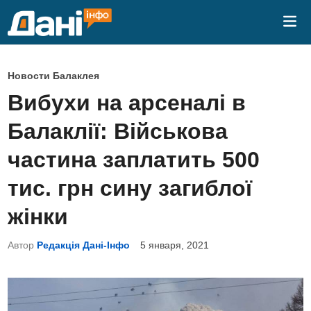
Перейти
Гла
к
ме
содержимому
О
Новости Балаклея
п
Вибухи на арсеналі в
у
Балаклії: Військова
б
л
частина заплатить 500
и
тис. грн сину загиблої
к
о
жінки
в
Автор
Редакція Дані-Інфо
5 января, 2021
а
н
о
в