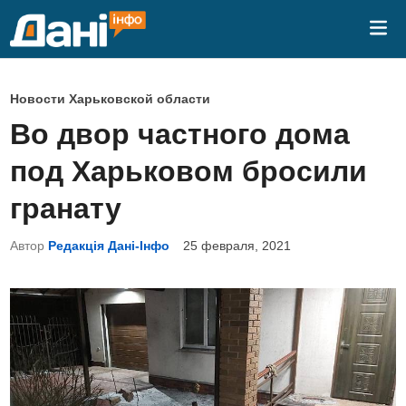
Перейти
Гла
к
ме
содержимому
О
Новости Харьковской области
п
Во двор частного дома
у
под Харьковом бросили
б
л
гранату
и
Автор
Редакція Дані-Інфо
25 февраля, 2021
к
о
в
а
н
о
в