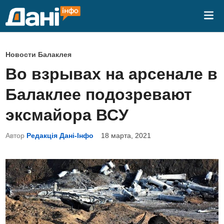
Перейти
Гла
к
ме
содержимому
О
Новости Балаклея
п
Во взрывах на арсенале в
у
Балаклее подозревают
б
л
эксмайора ВСУ
и
Автор
Редакція Дані-Інфо
18 марта, 2021
к
о
в
а
н
о
в