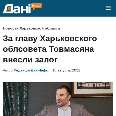
Перейти
Гла
к
ме
содержимому
О
Новости Харьковской области
п
За главу Харьковского
у
облсовета Товмасяна
б
л
внесли залог
и
Автор
Редакція Дані-Інфо
10 августа, 2021
к
о
в
а
н
о
в