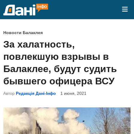
Перейти
Гла
к
ме
содержимому
О
Новости Балаклея
п
За халатность,
у
повлекшую взрывы в
б
л
Балаклее, будут судить
и
бывшего офицера ВСУ
к
о
Автор
Редакція Дані-Інфо
1 июня, 2021
в
а
н
о
в