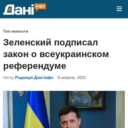
Перейти
Гла
к
ме
содержимому
О
Топ новости
п
Зеленский подписал
у
закон о всеукраинском
б
л
референдуме
и
Автор
Редакція Дані-Інфо
8 апреля, 2021
к
о
в
а
н
о
в