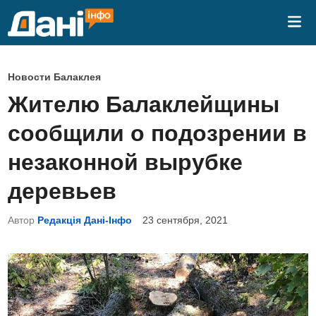
Перейти
Гла
к
ме
содержимому
О
Новости Балаклея
п
Жителю Балаклейщины
у
сообщили о подозрении в
б
л
незаконной вырубке
и
деревьев
к
о
Автор
Редакція Дані-Інфо
23 сентября, 2021
в
а
н
о
в