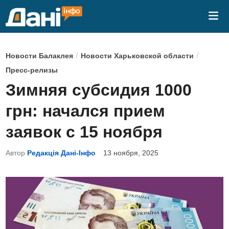
Перейти
Гла
к
ме
содержимому
О
/
/
Новости Балаклея
Новости Харьковской области
п
Пресс-релизы
у
Зимняя субсидия 1000
б
грн: начался прием
л
и
заявок с 15 ноября
к
Автор
Редакція Дані-Інфо
13 ноября, 2025
о
в
а
н
о
в