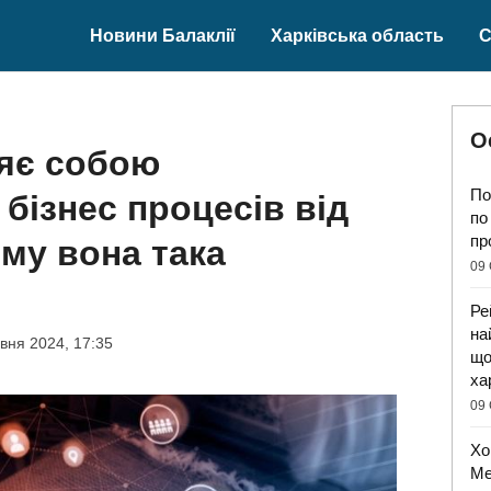
Новини Балаклії
Харківська область
С
О
яє собою
По
бізнес процесів від
по
пр
ому вона така
09 
Ре
на
вня 2024, 17:35
що
ха
09 
Хо
Ме