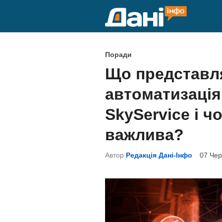
Skip
to
content
P
Поради
o
Що представл
s
автоматизація 
t
e
SkyService і ч
d
важлива?
i
n
Автор
Редакція Дані-Інфо
07 Чер