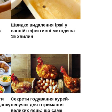
Швидке видалення іржі у
ванній: ефективні методи за
х
15 хвилин
ти
Секрети годування курей-
данку
несучок для отримання
великих яєць: що саме