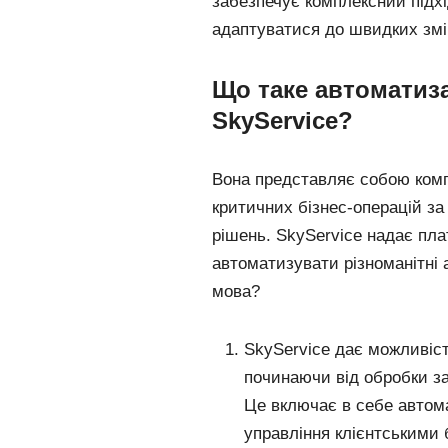
забезпечує комплексний підх
адаптуватися до швидких змін
Що таке автоматиза
SkyService?
Вона представляє собою компл
критичних бізнес-операцій з
рішень. SkyService надає пл
автоматизувати різноманітні 
мова?
SkyService дає можливіс
починаючи від обробки за
Це включає в себе автома
управління клієнтськими 