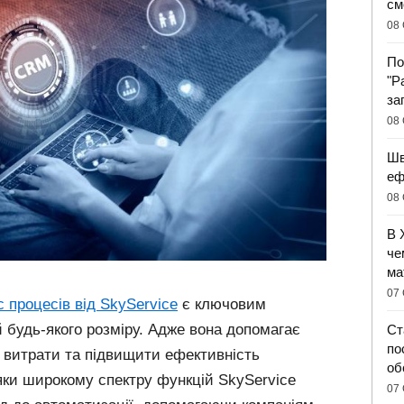
см
08 
По
"Р
за
08 
Шв
еф
08 
В 
че
ма
07 
с процесів від SkyService
є ключовим
 будь-якого розміру. Адже вона допомагає
Ст
по
и витрати та підвищити ефективність
об
яки широкому спектру функцій SkyService
07 