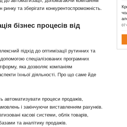
ід до автоматизації, допомагаючи компаніям
Кр
 ринку та зберігати конкурентоспроможність.
чо
ал
ція бізнес процесів від
07 
ексний підхід до оптимізації рутинних та
а допомогою спеціалізованих програмних
атформу, яка дозволяє компаніям
аспекти їхньої діяльності. Про що саме йде
ть автоматизувати процеси продажів,
мовлень і закінчуючи виставленням рахунків.
тизовані касові системи, облік товарів,
базами та аналітику продажів.