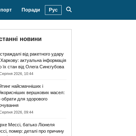
Рус
порт
Поради
станні новини
страждалі від ракетного удару
 Харкову: актуальна інформація
о їх стан від Олега Синєгубова
Серпня 2026, 10:44
йтинг найсмачніших і
йкорисніших вершкових масел:
 обрати для здорового
рчування
Серпня 2026, 09:44
рхе Мессі, батько Ліонеля
ссі, помер: деталі про причину