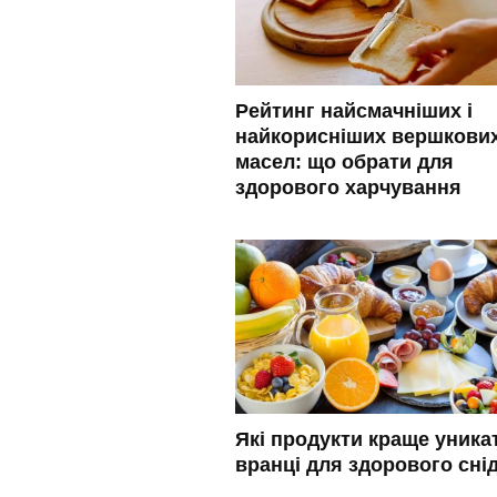
Рейтинг найсмачніших і
найкорисніших вершкови
масел: що обрати для
здорового харчування
Які продукти краще уника
вранці для здорового сні