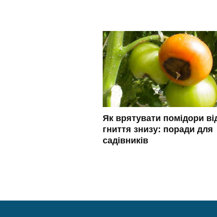
Як врятувати помідори ві
гниття знизу: поради для
садівників