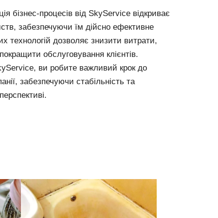
я бізнес-процесів від SkyService відкриває
мств, забезпечуючи їм дійсно ефективне
них технологій дозволяє знизити витрати,
покращити обслуговування клієнтів.
yService, ви робите важливий крок до
панії, забезпечуючи стабільність та
перспективі.