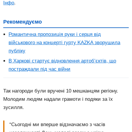
Інфо
.
Рекомендуємо
Романтична пропозиція руки і серця від
військового на концерті гурту KAZKA зворушила
публіку
В Харкові стартує відновлення артоб’єктів, що
постраждали під час війни
Так нагороди були вручені 10 мешканцям регіону.
Молодим людям надали грамоти і подяки за їх
зусилля.
“Сьогодні ми вперше відзначаємо з часів