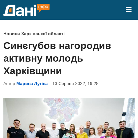
Skip
Mai
to
Me
content
P
Новини Харківської області
o
Синєгубов нагородив
s
активну молодь
t
e
Харківщини
d
Автор
Марина Лугіна
13 Серпня 2022, 19:28
i
n