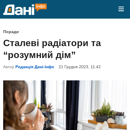
Skip
Mai
to
Me
content
P
Поради
o
Сталеві радіатори та
s
“розумний дім”
t
e
Автор
Редакція Дані-Інфо
21 Грудня 2023, 11:42
d
i
n