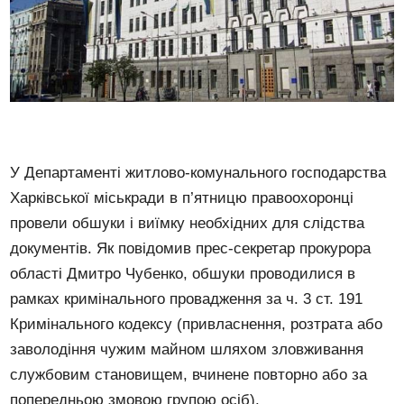
У Департаменті житлово-комунального господарства
Харківської міськради в п’ятницю правоохоронці
провели обшуки і виїмку необхідних для слідства
документів. Як повідомив прес-секретар прокурора
області Дмитро Чубенко, обшуки проводилися в
рамках кримінального провадження за ч. 3 ст. 191
Кримінального кодексу (привласнення, розтрата або
заволодіння чужим майном шляхом зловживання
службовим становищем, вчинене повторно або за
попередньою змовою групою осіб).