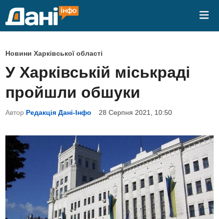
Skip
Mai
to
Me
content
P
Новини Харківської області
o
У Харківській міськраді
s
пройшли обшуки
t
e
Автор
Редакція Дані-Інфо
28 Серпня 2021, 10:50
d
i
n