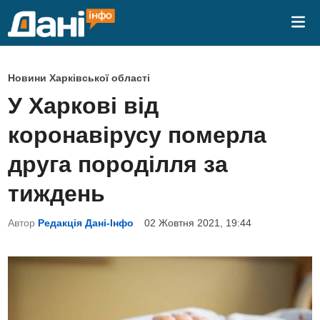
Skip
Mai
to
Me
content
P
Новини Харківської області
o
У Харкові від
s
коронавірусу померла
t
e
друга породілля за
d
тиждень
i
n
Автор
Редакція Дані-Інфо
02 Жовтня 2021, 19:44