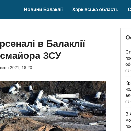
Новини Балаклії
Харківська область
С
О
рсеналі в Балаклії
Ст
ксмайора ЗСУ
по
об
езня 2021, 18:20
07 
Кр
чо
ал
07 
В 
мо
по