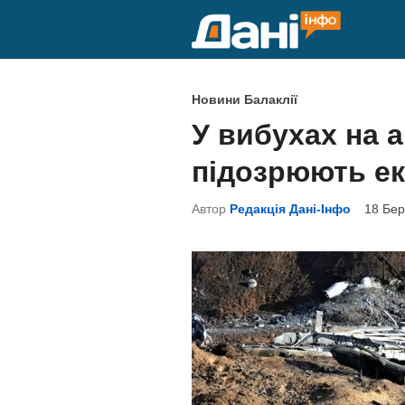
Skip
to
content
P
Новини Балаклії
o
У вибухах на а
s
підозрюють е
t
e
Автор
Редакція Дані-Інфо
18 Бер
d
i
n