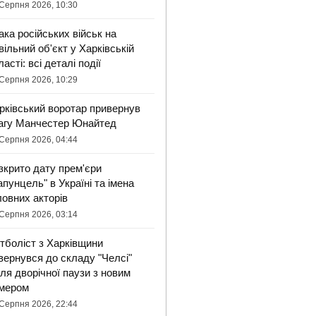
Серпня 2026, 10:30
ака російських військ на
вільний об'єкт у Харківській
ласті: всі деталі події
Серпня 2026, 10:29
рківський воротар привернув
агу Манчестер Юнайтед
Серпня 2026, 04:44
зкрито дату прем'єри
апунцель" в Україні та імена
ловних акторів
Серпня 2026, 03:14
тболіст з Харківщини
вернувся до складу "Челсі"
сля дворічної паузи з новим
мером
Серпня 2026, 22:44