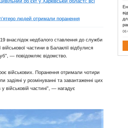
цивільний об’єкт у Харківській області: всі
Ен
ві
: п’ятеро людей отримали поранення
дл
ра
06 
019 внаслідок недбалого ставлення до служби
ї військової частини в Балаклії відбулися
уб”, — повідомляє відомство.
троє військових. Поранення отримали чотири
ли задіяні у розмінуванні та завантаженні цих
у військовій частині”, — нагадує