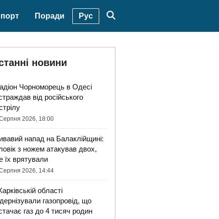
Рус
порт
Поради
станні новини
адіон Чорноморець в Одесі
страждав від російського
стрілу
Серпня 2026, 18:00
ивавий напад на Балаклійщині:
ловік з ножем атакував двох,
е їх врятували
Серпня 2026, 14:44
Харківській області
дернізували газопровід, що
стачає газ до 4 тисяч родин