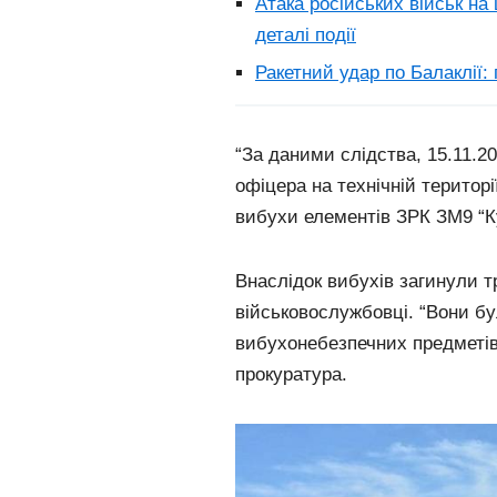
Атака російських військ на 
деталі події
Ракетний удар по Балаклії
“За даними слідства, 15.11.2
офіцера на технічній територі
вибухи елементів ЗРК ЗМ9 “К
Внаслідок вибухів загинули 
військовослужбовці. “Вони бу
вибухонебезпечних предметів 
прокуратура.