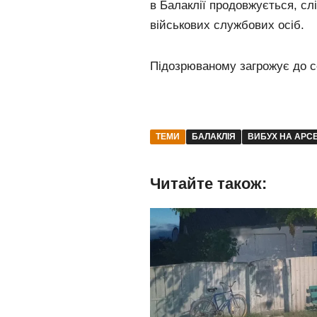
в Балаклії продовжується, слі
військових службових осіб.
Підозрюваному загрожує до се
ТЕМИ
БАЛАКЛІЯ
ВИБУХ НА АРС
Читайте також: