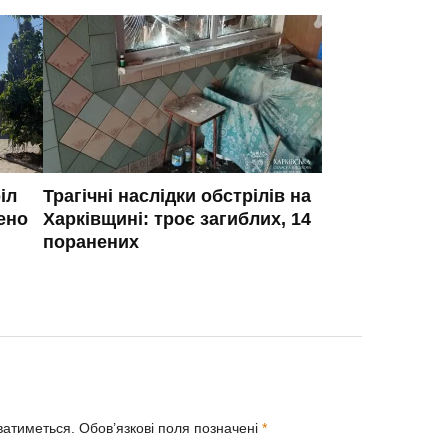
іл
Трагічні наслідки обстрілів на
ено
Харківщині: троє загиблих, 14
поранених
ватиметься.
Обов’язкові поля позначені
*