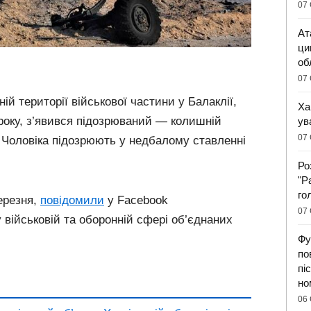
07 
Ат
ци
об
07 
ній території військової частини у Балаклії,
Ха
 року, з’явився підозрюваний — колишній
ув
07 
 Чоловіка підозрюють у недбалому ставленні
Ро
"Р
го
ерезня,
повідомили
у Facebook
07 
у військовій та оборонній сфері об’єднаних
Фу
по
пі
но
06 