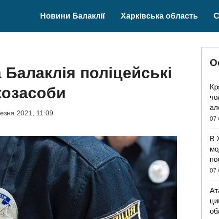
Новини Балаклії
Харківська область
С
О
 Балаклія поліцейські
Кр
козасоби
чо
ал
езня 2021, 11:09
07 
В 
мо
по
07 
Ат
ци
об