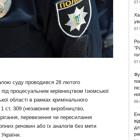
07 
Ха
ув
07 
Ро
"Р
го
07 
Фу
по
алою суду проводився 28 лютого
пі
 під процесуальним керівництвом Ізюмської
но
ької області в рамках кримінального
06 
 1 ст. 309 (незаконне виробництво,
Ен
рігання, перевезення чи пересилання
ві
пних речовин або їх аналогів без мети
дл
ра
України.