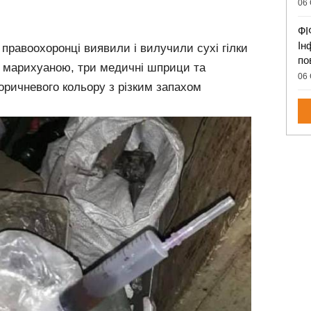
06 
ФІ
Ін
 правоохоронці виявили і вилучили сухі гілки
по
 із марихуаною, три медичні шприци та
06 
оричневого кольору з різким запахом