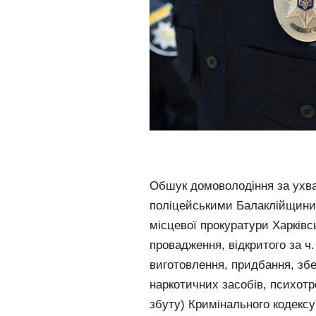
Обшук домоволодіння за ухв
поліцейськими Балаклійщини
місцевої прокуратури Харківс
провадження, відкритого за ч.
виготовлення, придбання, збе
наркотичних засобів, психотро
збуту) Кримінального кодексу 