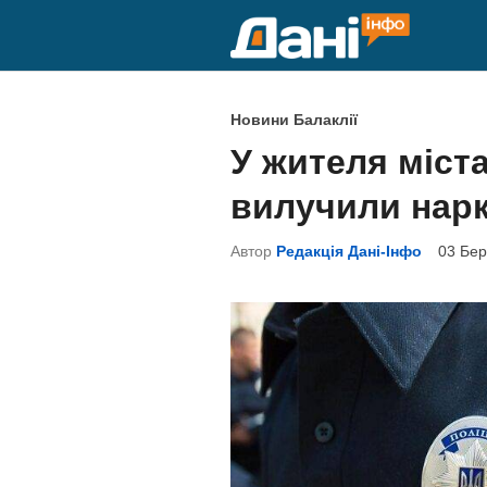
Skip
to
content
P
Новини Балаклії
o
У жителя міста
s
вилучили нар
t
e
Автор
Редакція Дані-Інфо
03 Бер
d
i
n