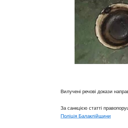
Вилучені речові докази напра
За санкцією статті правопору
Поліція Балаклійщини