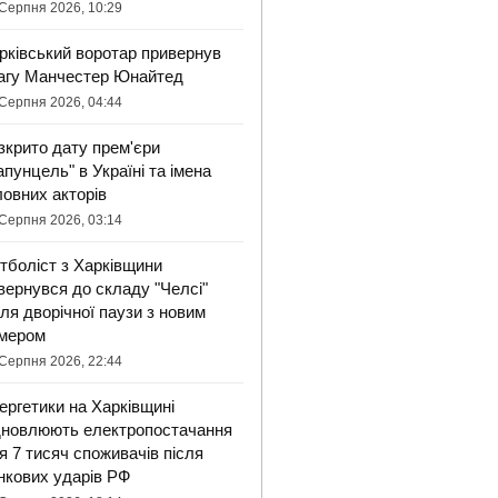
Серпня 2026, 10:29
рківський воротар привернув
агу Манчестер Юнайтед
Серпня 2026, 04:44
зкрито дату прем'єри
апунцель" в Україні та імена
ловних акторів
Серпня 2026, 03:14
тболіст з Харківщини
вернувся до складу "Челсі"
сля дворічної паузи з новим
мером
Серпня 2026, 22:44
ергетики на Харківщині
дновлюють електропостачання
я 7 тисяч споживачів після
нкових ударів РФ