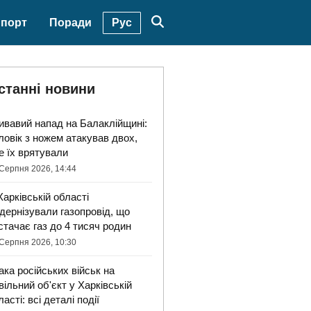
Рус
порт
Поради
станні новини
ивавий напад на Балаклійщині:
ловік з ножем атакував двох,
е їх врятували
Серпня 2026, 14:44
Харківській області
дернізували газопровід, що
стачає газ до 4 тисяч родин
Серпня 2026, 10:30
ака російських військ на
вільний об'єкт у Харківській
ласті: всі деталі події