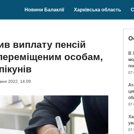
Новини Балаклії
Харківська область
С
О
ив виплату пенсій
В 
переміщеним особам,
мо
по
пікунів
07 
вня 2022, 14:09
Ат
ци
об
07 
Ха
ув
07 