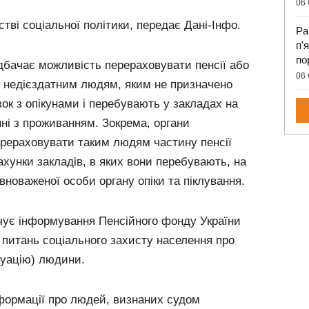
06 
тві соціальної політики, передає Дані-Інфо.
Ра
п'
по
дбачає можливість перераховувати пенсії або
06 
 недієздатним людям, яким не призначено
язок з опікунами і перебувають у закладах на
і з проживанням. Зокрема, органи
рераховувати таким людям частину пенсії
ахунки закладів, в яких вони перебувають, на
вноваженої особи органу опіки та піклування.
чує інформування Пенсійного фонду України
з питань соціального захисту населення про
куацію) людини.
нформації про людей, визнаних судом