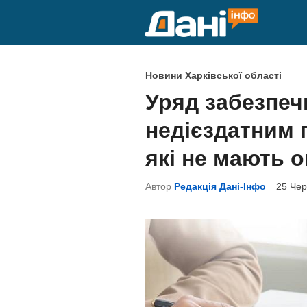
Skip
to
content
P
Новини Харківської області
o
Уряд забезпеч
s
недієздатним 
t
e
які не мають о
d
Автор
Редакція Дані-Інфо
25 Чер
i
n