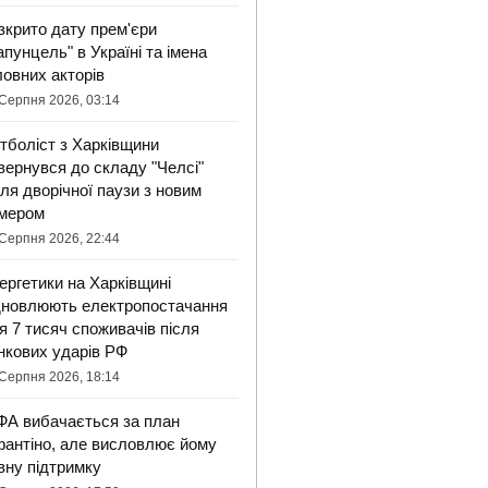
зкрито дату прем'єри
апунцель" в Україні та імена
ловних акторів
Серпня 2026, 03:14
тболіст з Харківщини
вернувся до складу "Челсі"
сля дворічної паузи з новим
мером
Серпня 2026, 22:44
ергетики на Харківщині
дновлюють електропостачання
я 7 тисяч споживачів після
нкових ударів РФ
Серпня 2026, 18:14
ФА вибачається за план
фантіно, але висловлює йому
вну підтримку