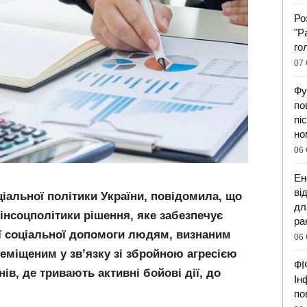
Ро
"Р
го
07 
Фу
по
пі
но
06 
Ен
ві
ціальної політики України, повідомила, що
дл
нсоцполітики рішення, яке забезпечує
ра
ої соціальної допомоги людям, визнаним
06 
еміщеним у зв’язку зі збройною агресією
ФІ
нів, де тривають активні бойові дії, до
Ін
по