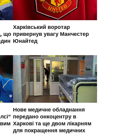
Харківський воротар
, що
привернув увагу Манчестер
один
Юнайтед
Нове медичне обладнання
лсі”
передано онкоцентру в
овим
Харкові та ще двом лікарням
для покращення медичних