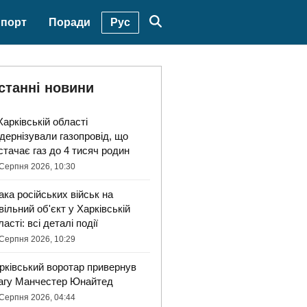
Рус
порт
Поради
станні новини
Харківській області
дернізували газопровід, що
стачає газ до 4 тисяч родин
Серпня 2026, 10:30
ака російських військ на
вільний об'єкт у Харківській
ласті: всі деталі події
Серпня 2026, 10:29
рківський воротар привернув
агу Манчестер Юнайтед
Серпня 2026, 04:44