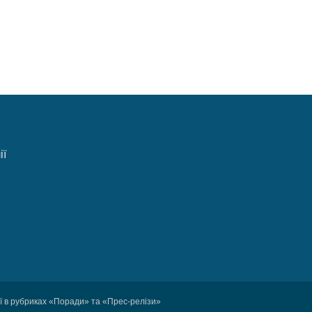
ії
ції в рубриках «Поради» та «Прес-релізи»