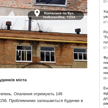
07 
Ха
ув
07 
Ро
"Р
го
07 
Фу
по
пі
но
06 
удинків міста
Ен
ві
отелень. Опалення отримують 149
дл
і 156. Проблемними залишаються будинки в
ра