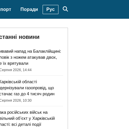
Рус
порт
Поради
станні новини
ивавий напад на Балаклійщині:
ловік з ножем атакував двох,
е їх врятували
Серпня 2026, 14:44
Харківській області
дернізували газопровід, що
стачає газ до 4 тисяч родин
Серпня 2026, 10:30
ака російських військ на
вільний об'єкт у Харківській
ласті: всі деталі події