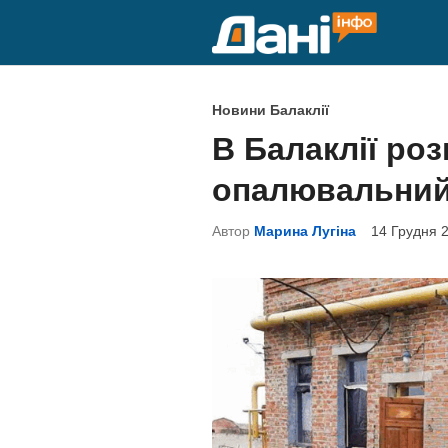
Skip
to
content
P
Новини Балаклії
o
В Балаклії ро
s
опалювальний
t
e
Автор
Марина Лугіна
14 Грудня 2
d
i
n