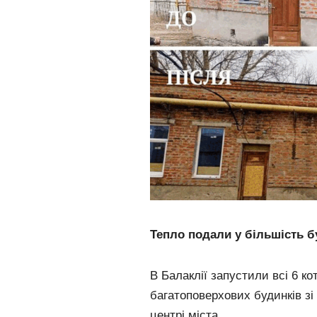
Тепло подали у більшість б
В Балаклії запустили всі 6 к
багатоповерхових будинків з
центрі міста.