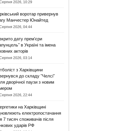
Серпня 2026, 10:29
рківський воротар привернув
агу Манчестер Юнайтед
Серпня 2026, 04:44
зкрито дату прем'єри
апунцель" в Україні та імена
ловних акторів
Серпня 2026, 03:14
тболіст з Харківщини
вернувся до складу "Челсі"
сля дворічної паузи з новим
мером
Серпня 2026, 22:44
ергетики на Харківщині
дновлюють електропостачання
я 7 тисяч споживачів після
нкових ударів РФ