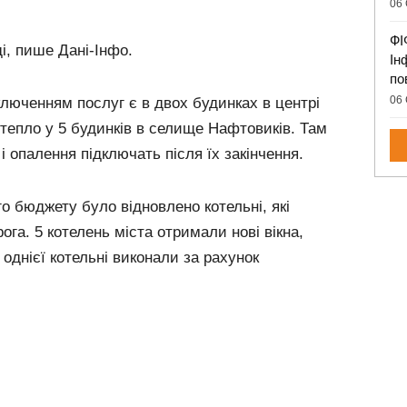
06 
ФІ
і, пише Дані-Інфо.
Ін
по
06 
люченням послуг є в двох будинках в центрі
 тепло у 5 будинків в селище Нафтовиків. Там
і опалення підключать після їх закінчення.
го бюджету було відновлено котельні, які
ога. 5 котелень міста отримали нові вікна,
однієї котельні виконали за рахунок