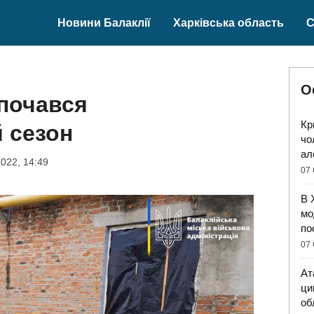
Новини Балаклії
Харківська область
С
О
зпочався
Кр
 сезон
чо
ал
022, 14:49
07 
В 
мо
по
07 
Ат
ци
об