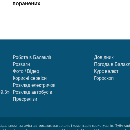
поранених
Робота в Балаклії
Довідник
Розваги
Погода в Балакл
Фото / Відео
Курс валют
Корисні сервіси
Гороскоп
Розклад електричок
99.3»
Розклад автобусів
Пресрелізи
відальності за зміст авторських матеріалів і коментарів користувачів. Публіка