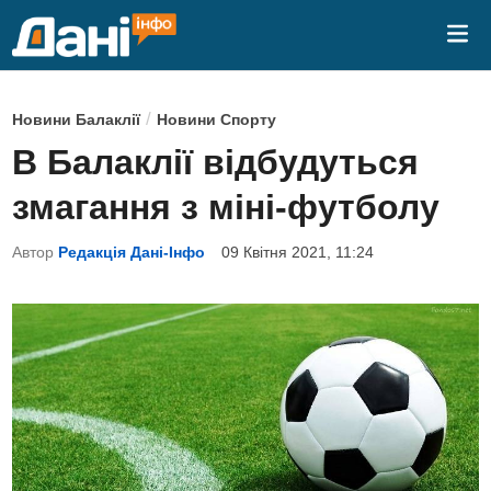
Skip
Mai
to
Me
content
P
/
Новини Балаклії
Новини Спорту
o
В Балаклії відбудуться
s
змагання з міні-футболу
t
e
Автор
Редакція Дані-Інфо
09 Квітня 2021, 11:24
d
i
n