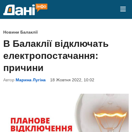
Skip
Mai
to
Me
content
P
Новини Балаклії
o
В Балаклії відключать
s
електропостачання:
t
e
причини
d
Автор
Марина Лугіна
18 Жовтня 2022, 10:02
i
n