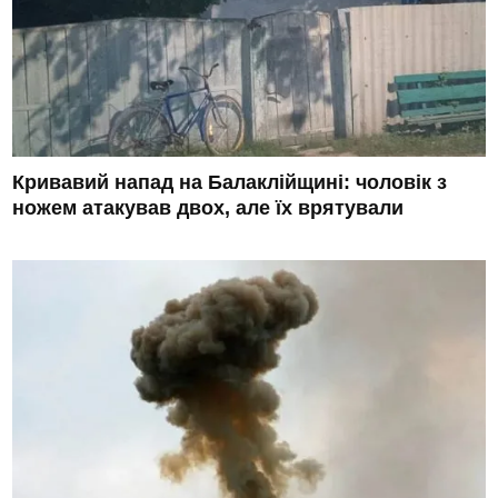
Кривавий напад на Балаклійщині: чоловік з
ножем атакував двох, але їх врятували