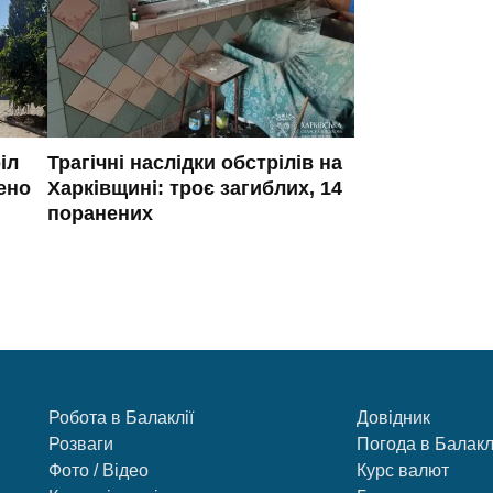
іл
Трагічні наслідки обстрілів на
ено
Харківщині: троє загиблих, 14
поранених
Робота в Балаклії
Довідник
Розваги
Погода в Балакл
Фото / Відео
Курс валют