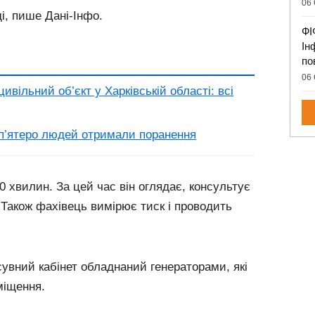
06 
і, пише Дані-Інфо.
ФІ
Ін
по
06 
цивільний об’єкт у Харківській області: всі
: п’ятеро людей отримали поранення
 хвилин. За цей час він оглядає, консультує
. Також фахівець вимірює тиск і проводить
увний кабінет обладнаний генераторами, які
міщення.