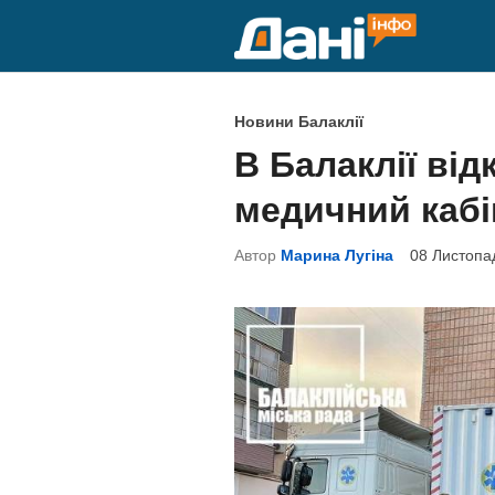
Skip
to
content
P
Новини Балаклії
o
В Балаклії ві
s
медичний кабі
t
e
Автор
Марина Лугіна
08 Листопа
d
i
n