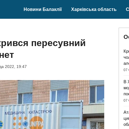
Новини Балаклії
Харківська область
С
О
дкрився пересувний
Кр
нет
чо
ал
да 2022, 19:47
07 
В 
мо
по
07 
Ат
ци
об