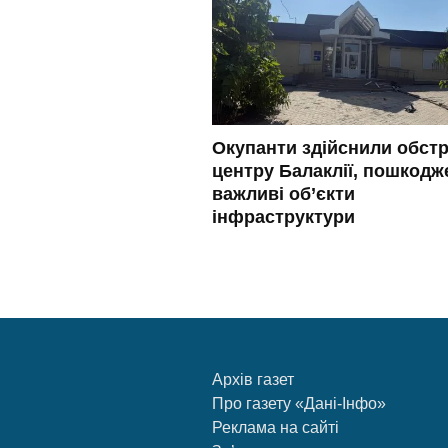
Окупанти здійснили обстр
центру Балаклії, пошкодж
важливі об’єкти
інфраструктури
Архів газет
Про газету «Дані-Інфо»
Реклама на сайті