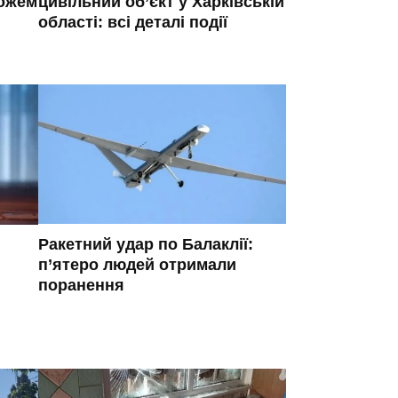
ножем
цивільний об’єкт у Харківській
області: всі деталі події
Ракетний удар по Балаклії:
п’ятеро людей отримали
поранення