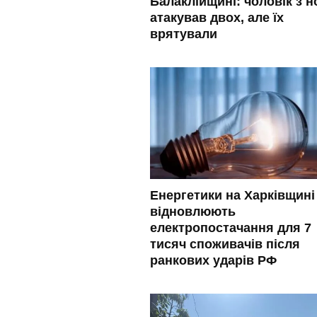
Балаклійщині: чоловік з 
атакував двох, але їх
врятували
Енергетики на Харківщині
відновлюють
електропостачання для 7
тисяч споживачів після
ранкових ударів РФ