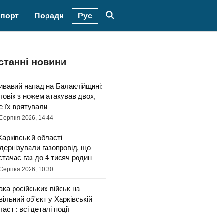
Рус
порт
Поради
станні новини
ивавий напад на Балаклійщині:
ловік з ножем атакував двох,
е їх врятували
Серпня 2026, 14:44
Харківській області
дернізували газопровід, що
стачає газ до 4 тисяч родин
Серпня 2026, 10:30
ака російських військ на
вільний об'єкт у Харківській
ласті: всі деталі події