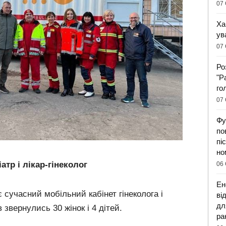
07 
Ха
ув
07 
Ро
"Р
го
07 
Фу
по
пі
но
тр і лікар-гінеколог
06 
Ен
 сучасний мобільний кабінет гінеколога і
ві
дл
в звернулись 30 жінок і 4 дітей.
ра