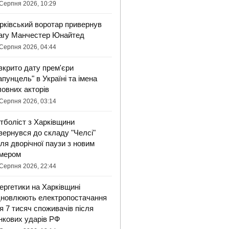
Серпня 2026, 10:29
рківський воротар привернув
агу Манчестер Юнайтед
Серпня 2026, 04:44
зкрито дату прем'єри
апунцель" в Україні та імена
ловних акторів
Серпня 2026, 03:14
тболіст з Харківщини
вернувся до складу "Челсі"
сля дворічної паузи з новим
мером
Серпня 2026, 22:44
ергетики на Харківщині
дновлюють електропостачання
я 7 тисяч споживачів після
нкових ударів РФ