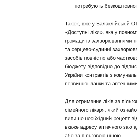
потребують безкоштовног
Також, вже у Балаклійській О
«Доступні ліки», яка у повно
громади із захворюваннями на
та серцево-судинні захворюва
засобів повністю або частков
бюджету відповідно до підпи
України контрактів з комуна
первинної ланки та аптечним
Для отримання ліків за пільг
сімейного лікаря, який ознайо
випише необхідний рецепт ві
вкаже адресу аптечного закла
або за пільговою ціною.