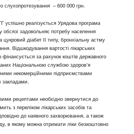
о слухопротезування – 600 000 грн.
ТГ успішно реалізується Урядова програма
му обсязі задовольняє потребу населення
 цукровий діабет II типу, бронхіальну астму
ння. Відшкодування вартості лікарських
о фінансується за рахунок коштів державного
саних Національною службою здоров’я
льними некомерційними підприємствами
и закладами.
овими рецептами необхідно звернутися до
мить з переліком лікарських засобів та
дповідно до наявного захворювання, а також
ду, в якому можна отримати ліки безкоштовно