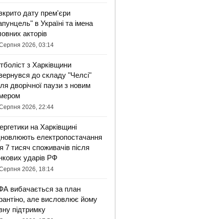
зкрито дату прем'єри
апунцель" в Україні та імена
ловних акторів
Серпня 2026, 03:14
тболіст з Харківщини
вернувся до складу "Челсі"
сля дворічної паузи з новим
мером
Серпня 2026, 22:44
ергетики на Харківщині
дновлюють електропостачання
я 7 тисяч споживачів після
нкових ударів РФ
Серпня 2026, 18:14
ФА вибачається за план
фантіно, але висловлює йому
вну підтримку