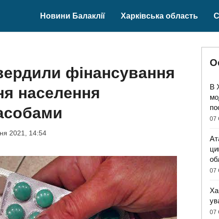
Новини Балаклії
Харківська область
С
О
твердили фінансування
В 
ня населення
мо
по
засобами
07 
тня 2021, 14:54
Ат
ци
об
07 
Ха
ув
07 