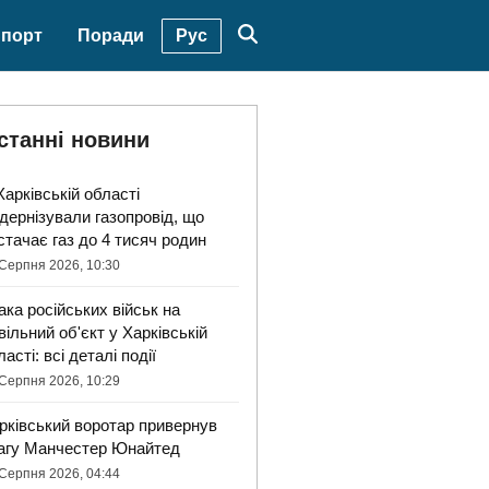
Рус
порт
Поради
станні новини
Харківській області
дернізували газопровід, що
стачає газ до 4 тисяч родин
Серпня 2026, 10:30
ака російських військ на
вільний об'єкт у Харківській
ласті: всі деталі події
Серпня 2026, 10:29
рківський воротар привернув
агу Манчестер Юнайтед
Серпня 2026, 04:44