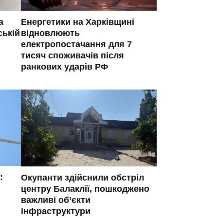
а
Енергетики на Харківщині
ській
відновлюють
електропостачання для 7
тисяч споживачів після
ранкових ударів РФ
:
Окупанти здійснили обстріл
центру Балаклії, пошкоджено
важливі об’єкти
інфраструктури