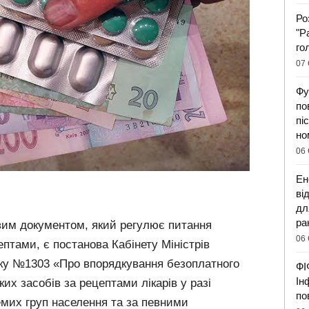
Ро
"Р
го
07 
Фу
по
пі
но
06 
Ен
ві
дл
ра
им документом, який регулює питання
06 
птами, є постанова Кабінету Міністрів
року №1303 «Про впорядкування безоплатного
ФІ
Ін
ких засобів за рецептами лікарів у разі
по
емих груп населення та за певними