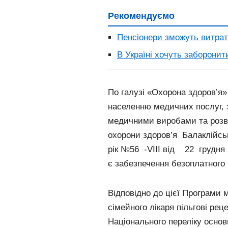
Рекомендуємо
Пенсіонери зможуть витрат
В Україні хочуть заборонит
По галузі «Охорона здоров’я»
населенню медичних послуг, 
медичними виробами та розви
охорони здоров’я Балаклійськ
рік №56 -VІІI від 22 грудня 2
є забезпечення безоплатного т
Відповідно до цієї Програми
сімейного лікаря пільгові рец
Національного переліку основ