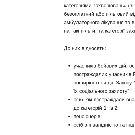
категоріями захворювань» (зі
безоплатний або пільговий від
амбулаторного лікування та в
на такі пільги, та категорії 
До них відносять:
учасників бойових дій, ос
постраждалих учасників Ре
поширюється дія Закону Ук
їх соціального захисту”;
осіб, які постраждали вн
до категорій 1 та 2;
пенсіонерів;
осіб з інвалідністю та інш