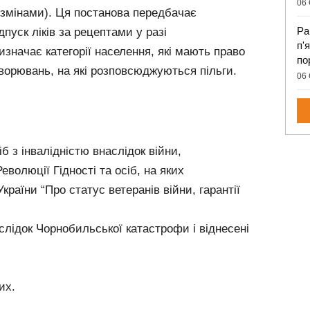
06 
 змінами). Ця постанова передбачає
Ра
пуск ліків за рецептами у разі
п'
изначає категорії населення, які мають право
по
захворювань, на які розповсюджуються пільги.
06 
іб з інвалідністю внаслідок війни,
волюції Гідності та осіб, на яких
раїни “Про статус ветеранів війни, гарантії
аслідок Чорнобильської катастрофи і віднесені
их.