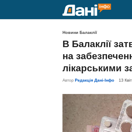
Skip
to
content
P
Новини Балаклії
o
В Балаклії за
s
на забезпечен
t
e
лікарськими 
d
Автор
Редакція Дані-Інфо
13 Кві
i
n