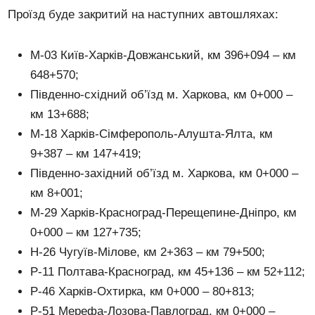
Проїзд буде закритий на наступних автошляхах:
М-03 Київ-Харків-Довжанський, км 396+094 – км
648+570;
Південно-східний об’їзд м. Харкова, км 0+000 –
км 13+688;
М-18 Харків-Сімферополь-Алушта-Ялта, км
9+387 – км 147+419;
Південно-західний об’їзд м. Харкова, км 0+000 –
км 8+001;
М-29 Харків-Красноград-Перещепине-Дніпро, км
0+000 – км 127+735;
Н-26 Чугуїв-Мілове, км 2+363 – км 79+500;
Р-11 Полтава-Красноград, км 45+136 – км 52+112;
Р-46 Харків-Охтирка, км 0+000 – 80+813;
Р-51 Мерефа-Лозова-Павлоград, км 0+000 –