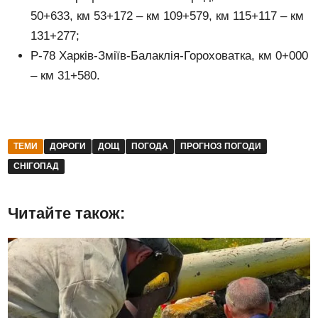
50+633, км 53+172 – км 109+579, км 115+117 – км
131+277;
Р-78 Харків-Зміїв-Балаклія-Гороховатка, км 0+000
– км 31+580.
ТЕМИ
ДОРОГИ
ДОЩ
ПОГОДА
ПРОГНОЗ ПОГОДИ
СНІГОПАД
Читайте також: