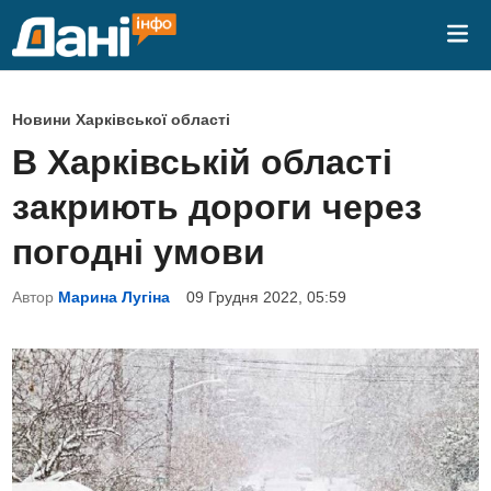
Skip
Mai
to
Me
content
P
Новини Харківської області
o
В Харківській області
s
закриють дороги через
t
e
погодні умови
d
Автор
Марина Лугіна
09 Грудня 2022, 05:59
i
n