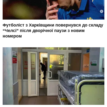
Футболіст з Харківщини повернувся до складу
“Челсі” після дворічної паузи з новим
номером