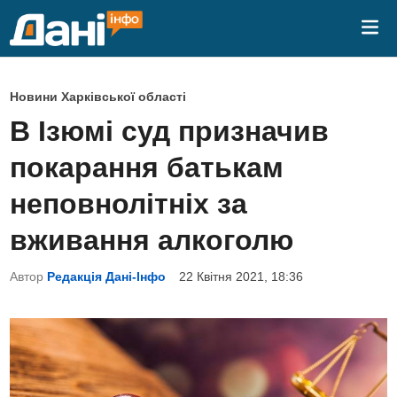
Skip
Mai
to
Me
content
P
Новини Харківської області
o
В Ізюмі суд призначив
s
покарання батькам
t
e
неповнолітніх за
d
вживання алкоголю
i
n
Автор
Редакція Дані-Інфо
22 Квітня 2021, 18:36