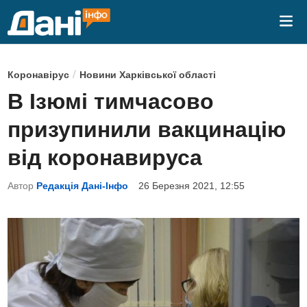
Skip
Mai
to
Me
content
P
/
Коронавірус
Новини Харківської області
o
В Ізюмі тимчасово
s
призупинили вакцинацію
t
e
від коронавируса
d
Автор
Редакція Дані-Інфо
26 Березня 2021, 12:55
i
n