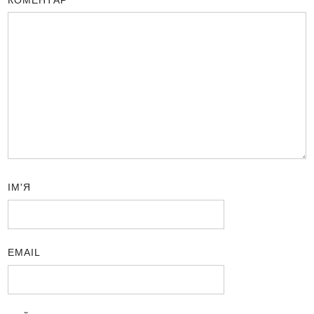
КОМЕНТАР
*
ІМ'Я
EMAIL