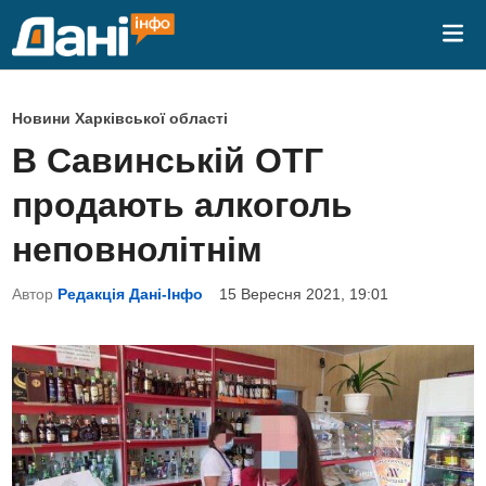
Skip
Mai
to
Me
content
P
Новини Харківської області
o
В Савинській ОТГ
s
продають алкоголь
t
e
неповнолітнім
d
Автор
Редакція Дані-Інфо
15 Вересня 2021, 19:01
i
n