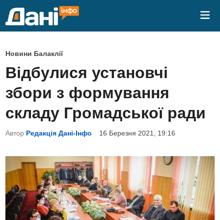
Skip
Mai
to
Me
content
P
Новини Балаклії
o
Відбулися установчі
s
збори з формування
t
e
складу Громадської ради
d
Автор
Редакція Дані-Інфо
16 Березня 2021, 19:16
i
n