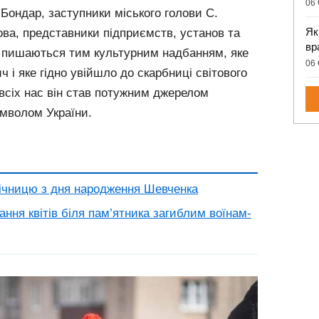
06 
 Бондар, заступники міського голови С.
Як
ова, представники підприємств, установ та
вр
ву пишаються тим культурним надбанням, яке
06 
 і яке гідно увійшло до скарбниці світового
всіх нас він став потужним джерелом
имволом України.
 річницю з дня народження Шевченка
ння квітів біля пам’ятника загиблим воїнам-