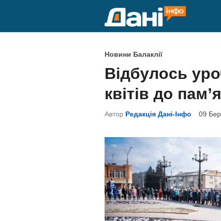
Skip
to
content
P
Новини Балаклії
o
Відбулось уро
s
квітів до пам’
t
e
Автор
Редакція Дані-Інфо
09 Бер
d
i
n