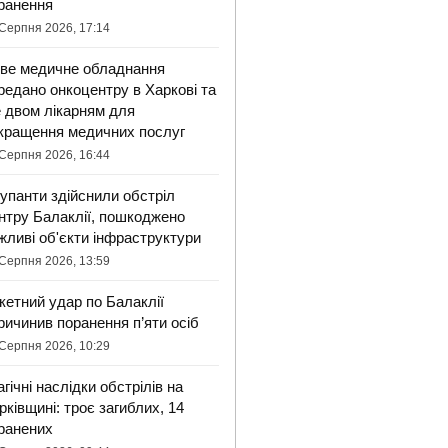
ранення
Серпня 2026, 17:14
ве медичне обладнання
редано онкоцентру в Харкові та
 двом лікарням для
кращення медичних послуг
Серпня 2026, 16:44
упанти здійснили обстріл
нтру Балаклії, пошкоджено
жливі об'єкти інфраструктури
Серпня 2026, 13:59
кетний удар по Балаклії
ричинив поранення п’яти осіб
Серпня 2026, 10:29
агічні наслідки обстрілів на
рківщині: троє загиблих, 14
ранених