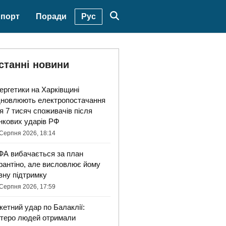
Рус
порт
Поради
станні новини
ергетики на Харківщині
дновлюють електропостачання
я 7 тисяч споживачів після
нкових ударів РФ
Серпня 2026, 18:14
ФА вибачається за план
фантіно, але висловлює йому
вну підтримку
Серпня 2026, 17:59
кетний удар по Балаклії:
ятеро людей отримали