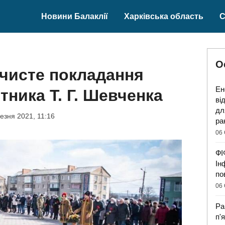
Новини Балаклії
Харківська область
С
О
чисте покладання
Ен
ятника Т. Г. Шевченка
ві
дл
езня 2021, 11:16
ра
06 
ФІ
Ін
по
06 
Ра
п'