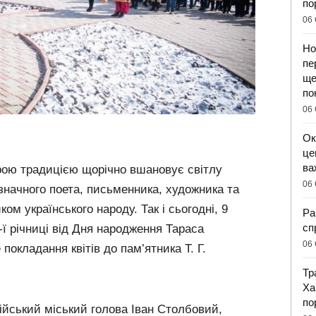
по
06 
Но
пе
ще
по
06 
Ок
це
ва
рою традицією щорічно вшановує світлу
06 
значного поета, письменника, художника та
ом українського народу. Так і сьогодні, 9
Ра
сп
-ї річниці від Дня народження Тараса
06 
окладання квітів до пам’ятника Т. Г.
Тр
Ха
по
ійський міський голова Іван Столбовий,