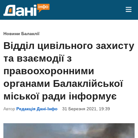
Skip
Mai
to
Me
content
P
Новини Балаклії
o
Відділ цивільного захисту
s
та взаємодії з
t
e
правоохоронними
d
органами Балаклійської
i
n
міської ради інформує
Автор
Редакція Дані-Інфо
31 Березня 2021, 19:39