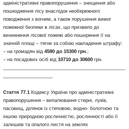
адміністративні правопорушення – знищення або
пошкодження лісу внаслідок необережного
поводження з вогнем, а також порушення вимог
пожежної безпеки в лісах, що призвело до
виникнення лісової пожежі або поширення її на
значній площі – тягне за собою накладення штрафу:
– на громадян від
4590 до 15300 грн.
;
– на посадових осіб від
10710 до 30600
грн.
_______________________________________________
___________________
Стаття 77.1
Кодексу України про адміністративні
правопорушення – випалювання стерні, луків,
пасовищ, ділянок із степовою, водно- болотною та
іншою природною рослинністю, рослинності або її
залишків та опалого листя на землях