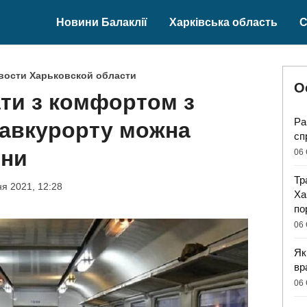
Новини Балаклії
Харківська область
С
вости Харьковской области
О
ати з комфортом з
Ра
лавкурорту можна
сп
ини
06 
Тр
ня 2021, 12:28
Ха
по
06 
Як
вр
06 