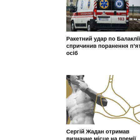
Ракетний удар по Балаклії
спричинив поранення п’я
осіб
Сергій Жадан отримав
визначне місце на премії