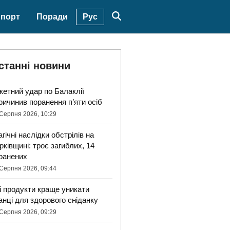
Рус
порт
Поради
станні новини
кетний удар по Балаклії
ричинив поранення п’яти осіб
Серпня 2026, 10:29
агічні наслідки обстрілів на
рківщині: троє загиблих, 14
ранених
Серпня 2026, 09:44
і продукти краще уникати
анці для здорового сніданку
Серпня 2026, 09:29