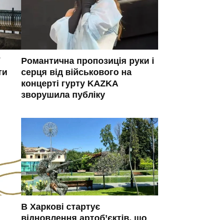
Романтична пропозиція руки і
ти
серця від військового на
концерті гурту KAZKA
зворушила публіку
В Харкові стартує
відновлення артоб’єктів, що