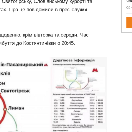
ча
, Святогірську, Слов’янському курорті та
05 
тах. Про це повідомили в прес-службі
щоденно, крім вівторка та середи. Час
ибуття до Костянтинівки о 20:45.