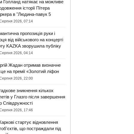
м Голланд натякає на можливе
одовження історії Пітера
ркера в "Людина-павук 5
Серпня 2026, 07:14
мантична пропозиція руки і
рця від військового на концерті
рту KAZKA зворушила публіку
Серпня 2026, 04:14
ргій Жадан отримав визначне
сце на премії «Золотий ліфон
Серпня 2026, 22:00
гадкове зникнення кількох
летів у Глазго після завершення
ор Співдружності
Серпня 2026, 17:46
Харкові стартує відновлення
тоб'єктів, що постраждали під