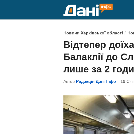
Skip
to
content
P
/
Новини Харківської області
Но
o
Відтепер доїх
s
Балаклії до С
t
e
лише за 2 год
d
Автор
Редакція Дані-Інфо
19 Січ
i
n