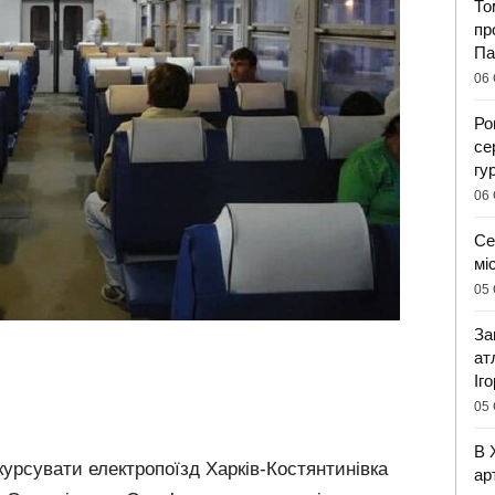
То
пр
Па
06 
Ро
се
гу
06 
Се
мі
05 
За
ат
Іг
05 
В 
 курсувати електропоїзд Харків-Костянтинівка
ар