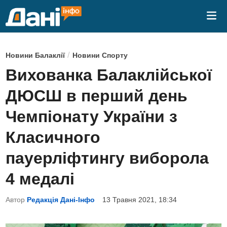
Skip
Mai
to
Me
content
P
/
Новини Балаклії
Новини Спорту
o
Вихованка Балаклійської
s
ДЮСШ в перший день
t
e
Чемпіонату України з
d
Класичного
i
n
пауерліфтингу виборола
4 медалі
Автор
Редакція Дані-Інфо
13 Травня 2021, 18:34