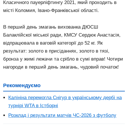
Класичного пауерліфтингу 2021, який проходить в
місті Коломия, Івано-Франківської області.
В перший день змагань вихованка ДЮСШ
Балаклійскої міської ради, КМСУ Сердюк Анастасія,
відпрацювала в ваговій категорії до 52 кг. Як
результат: золото в присіданнях, золото в тязі,
бронза у жимі лежачи та срібло в сумі вправ! Чотири
нагороди в перший день змагань, чудовий початок!
Рекомендуємо
Калініна перемогла Снігур в українському дербі на
турнірі WTA в Істборні
Розклад і результати матчів ЧС-2026 з футболу