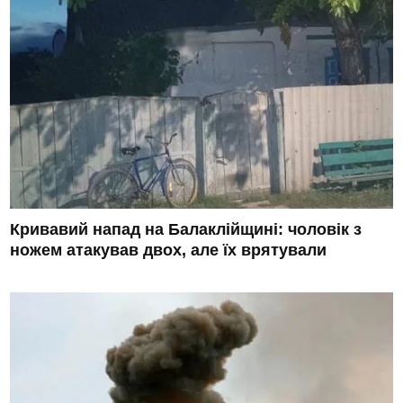
Кривавий напад на Балаклійщині: чоловік з
ножем атакував двох, але їх врятували