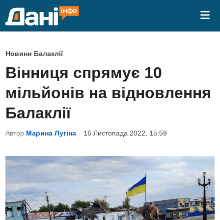
Skip
Mai
to
Me
content
P
Новини Балаклії
o
Вінниця спрямує 10
s
мільйонів на відновлення
t
e
Балаклії
d
Автор
Марина Лугіна
16 Листопада 2022, 15:59
i
n