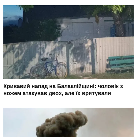
Кривавий напад на Балаклійщині: чоловік з
ножем атакував двох, але їх врятували