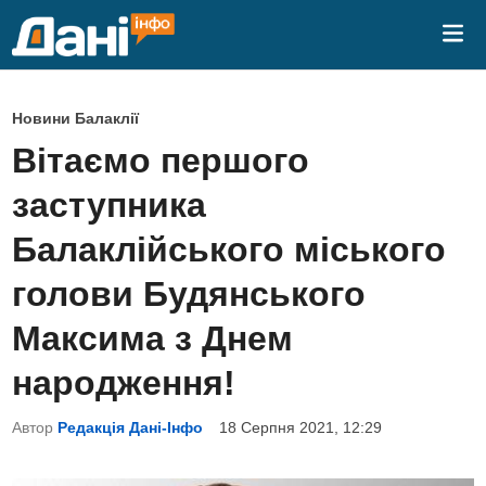
Skip
Mai
to
Me
content
P
Новини Балаклії
o
Вітаємо першого
s
заступника
t
e
Балаклійського міського
d
голови Будянського
i
n
Максима з Днем
народження!
Автор
Редакція Дані-Інфо
18 Серпня 2021, 12:29