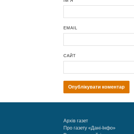
ІМ'Я
EMAIL
САЙТ
Архів газет
Про газету «Дані-Інфо»