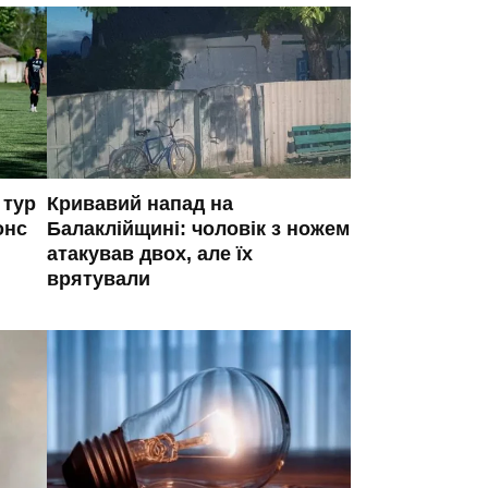
 тур
Кривавий напад на
онс
Балаклійщині: чоловік з ножем
атакував двох, але їх
врятували