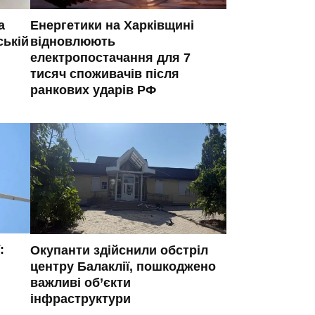
а
Енергетики на Харківщині
ській
відновлюють
електропостачання для 7
тисяч споживачів після
ранкових ударів РФ
:
Окупанти здійснили обстріл
центру Балаклії, пошкоджено
важливі об’єкти
інфраструктури