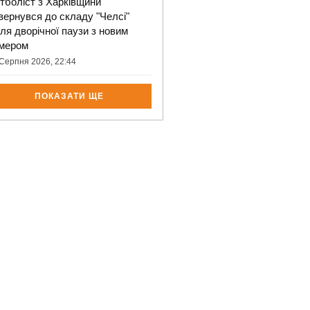
тболіст з Харківщини
вернувся до складу "Челсі"
сля дворічної паузи з новим
мером
Серпня 2026, 22:44
ПОКАЗАТИ ЩЕ