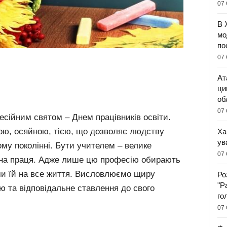
07 
В 
мо
по
07 
Ат
ци
об
07 
есійним святом – Днем працівників освіти.
ою, осяйною, тією, що дозволяє людству
Ха
ув
му поколінні. Бути учителем – велике
07 
на праця. Адже лише цю професію обирають
ми їй на все життя. Висловлюємо щиру
Ро
"Р
цю та відповідальне ставлення до свого
го
07 