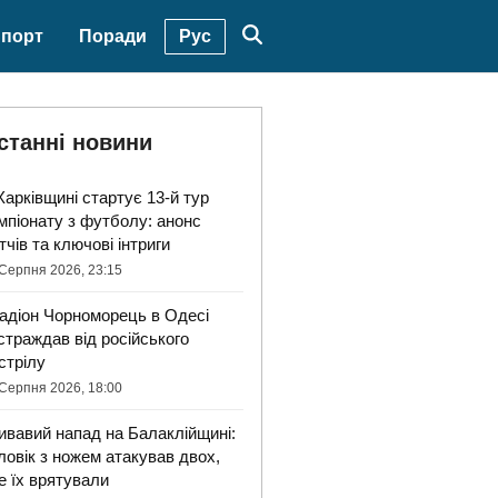
Рус
порт
Поради
станні новини
Харківщині стартує 13-й тур
мпіонату з футболу: анонс
тчів та ключові інтриги
Серпня 2026, 23:15
адіон Чорноморець в Одесі
страждав від російського
стрілу
Серпня 2026, 18:00
ивавий напад на Балаклійщині:
ловік з ножем атакував двох,
е їх врятували