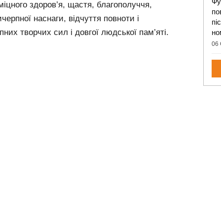
Фу
міцного здоров’я, щастя, благополуччя,
по
ичерпної наснаги, відчуття повноти і
пі
пних творчих сил і довгої людської пам’яті.
но
06 