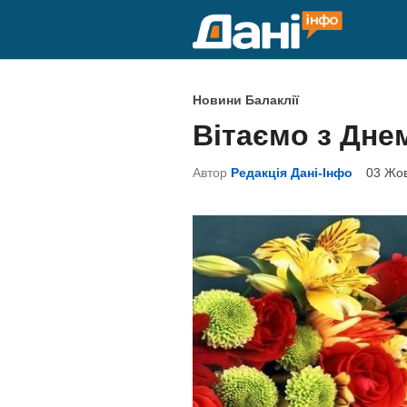
Skip
to
content
P
Новини Балаклії
o
Вітаємо з Дне
s
t
Автор
Редакція Дані-Інфо
03 Жов
e
d
i
n