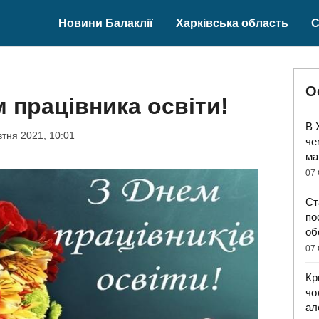
Новини Балаклії
Харківська область
С
О
м працівника освіти!
В 
тня 2021, 10:01
че
ма
07 
Ст
по
об
07 
Кр
чо
ал