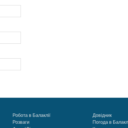
Робота в Балаклії
Довідник
Розваги
Погода в Балакл