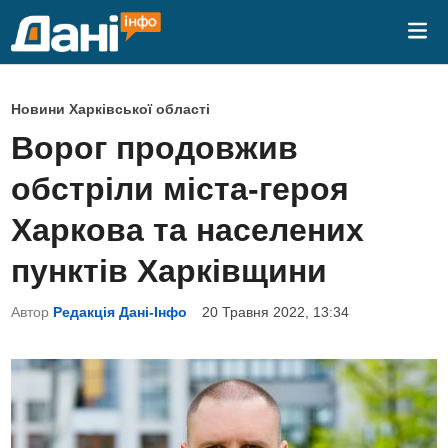
Skip
Mai
to
Me
content
P
Новини Харківської області
o
Ворог продовжив
s
обстріли міста-героя
t
e
Харкова та населених
d
пунктів Харківщини
i
n
Автор
Редакція Дані-Інфо
20 Травня 2022, 13:34