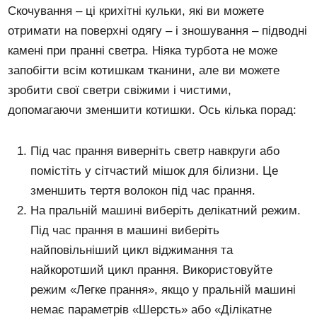
Скочування – ці крихітні кульки, які ви можете
отримати на поверхні одягу – і зношування – підводні
камені при пранні светра. Ніяка турбота не може
запобігти всім котишкам тканини, але ви можете
зробити свої светри свіжими і чистими,
допомагаючи зменшити котишки. Ось кілька порад:
Під час прання виверніть светр навкруги або
помістіть у сітчастий мішок для білизни. Це
зменшить тертя волокон під час прання.
На пральній машині виберіть делікатний режим.
Під час прання в машині виберіть
найповільніший цикл віджимання та
найкоротший цикл прання. Використовуйте
режим «Легке прання», якщо у пральній машині
немає параметрів «Шерсть» або «Ділікатне