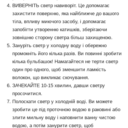
ВИВЕРНІТЬ светр навиворіт. Це допомагає
захистити поверхню, яка найближче до вашого
тіла, впливу миючого засобу, і допомагає
запобігти утворенню катишків, зберігаючи
зовнішню сторону светра більш захищеною.
Зануріть светр у холодну воду і обережно
промокніть його кілька разів. Ви повинні зробити
кілька бульбашок! Намагайтеся не терти светр
один про одного, щоб зменшити ламкість
волокон, що викликає скочування.
ЗАЧЕКАЙТЕ 10-15 хвилин, давши светру
просочитися.
Полоскати светр у холодній воді. Ви можете
зробити це під проточною водою в раковині або
злити мильну воду і наповнити ванну чистою
водою, а потім занурити светр, щоб