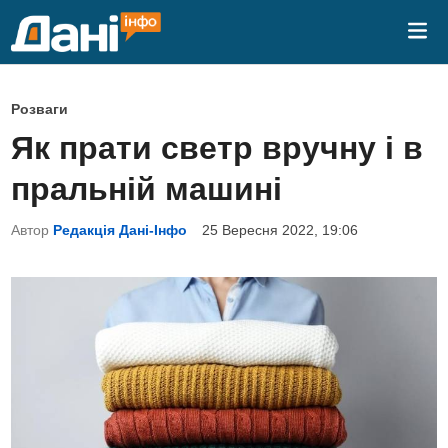
Skip
Mai
to
Me
content
P
Розваги
o
Як прати светр вручну і в
s
пральній машині
t
e
Автор
Редакція Дані-Інфо
25 Вересня 2022, 19:06
d
i
n