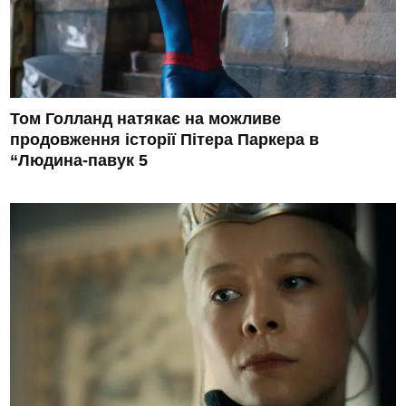
Том Голланд натякає на можливе
продовження історії Пітера Паркера в
“Людина-павук 5