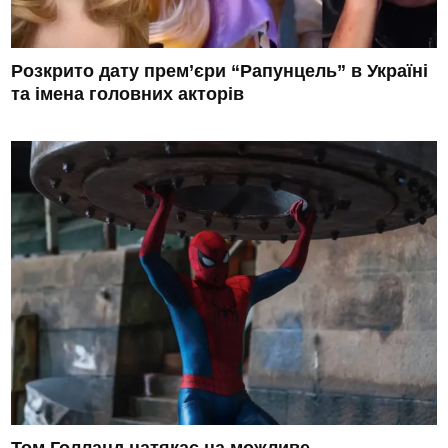
Розкрито дату прем’єри “Рапунцель” в Україні
та імена головних акторів