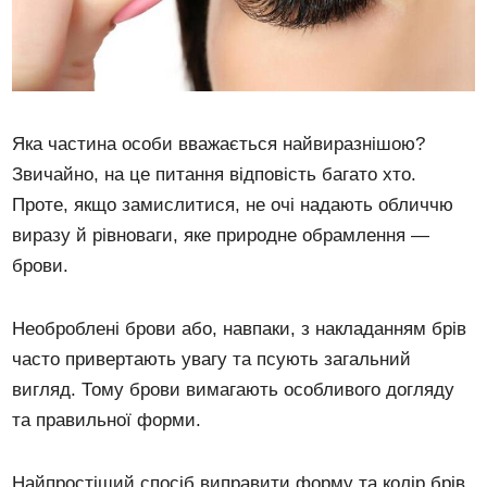
Яка частина особи вважається найвиразнішою?
Звичайно, на це питання відповість багато хто.
Проте, якщо замислитися, не очі надають обличчю
виразу й рівноваги, яке природне обрамлення —
брови.
Необроблені брови або, навпаки, з накладанням брів
часто привертають увагу та псують загальний
вигляд. Тому брови вимагають особливого догляду
та правильної форми.
Найпростіший спосіб виправити форму та колір брів