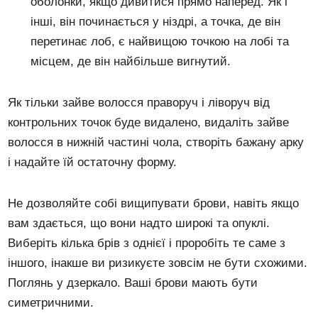
оболонки, якщо дивитися прямо наперед. Як і
інші, він починається у ніздрі, а точка, де він
перетинає лоб, є найвищою точкою на лобі та
місцем, де він найбільше вигнутий.
Як тільки зайве волосся праворуч і ліворуч від
контрольних точок буде видалено, видаліть зайве
волосся в нижній частині чола, створіть бажану арку
і надайте їй остаточну форму.
Не дозволяйте собі вищипувати брови, навіть якщо
вам здається, що вони надто широкі та опуклі.
Виберіть кілька брів з однієї і проробіть те саме з
іншого, інакше ви ризикуєте зовсім не бути схожими.
Поглянь у дзеркало. Ваші брови мають бути
симетричними.