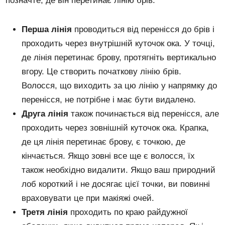
позначте, де він перетинає лінію брів.
Перша лінія
проводиться від перенісся до брів і
проходить через внутрішній куточок ока. У точці,
де лінія перетинає брову, протягніть вертикально
вгору. Це створить початкову лінію брів.
Волосся, що виходить за цю лінію у напрямку до
перенісся, не потрібне і має бути видалено.
Друга лінія
також починається від перенісся, але
проходить через зовнішній куточок ока. Крапка,
де ця лінія перетинає брову, є точкою, де
кінчається. Якщо зовні все ще є волосся, їх
також необхідно видалити. Якщо ваш природний
лоб короткий і не досягає цієї точки, ви повинні
враховувати це при макіяжі очей.
Третя лінія
проходить по краю райдужної