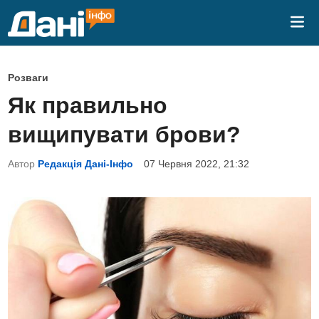
Skip
Mai
to
Me
content
P
Розваги
o
Як правильно
s
вищипувати брови?
t
e
Автор
Редакція Дані-Інфо
07 Червня 2022, 21:32
d
i
n