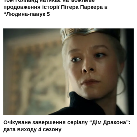
Том Голланд натякає на можливе
продовження історії Пітера Паркера в
“Людина-павук 5
Очікуване завершення серіалу “Дім Дракона”:
дата виходу 4 сезону