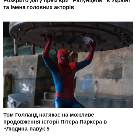
Розкрито дату прем’єри “Рапунцель” в Україні
та імена головних акторів
Том Голланд натякає на можливе
продовження історії Пітера Паркера в
“Людина-павук 5