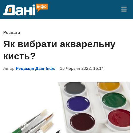
Skip
Mai
to
Me
content
P
Розваги
o
Як вибрати акварельну
s
кисть?
t
e
Автор
Редакція Дані-Інфо
15 Червня 2022, 16:14
d
i
n