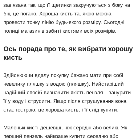
зав’язана так, що її щетинки закручуються з боку на
бік, це погано. Хороша кисть та, якою можна
провести тонку лінію будь-якого розміру. Сьогодні
полиці магазинів забиті кистями всіх розмірів.
Ось порада про те, як вибрати хорошу
кисть
Здійснюючи вдалу покупку бажано мати при собі
невелику пляшку з водою (пляшку). Найстаріший і
надійний спосіб визначити якість пензля – занурити
її у воду і струсити. Якщо після струшування вона
стає гострою, це хороша кисть, і її слід купити.
Маленькі кисті дешевші, ніж середні або великі. Як
перший пензель найкраще купити середню або