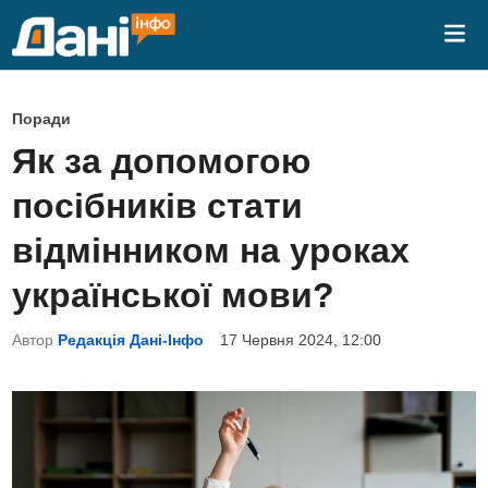
Skip
Mai
to
Me
content
P
Поради
o
Як за допомогою
s
посібників стати
t
e
відмінником на уроках
d
української мови?
i
n
Автор
Редакція Дані-Інфо
17 Червня 2024, 12:00